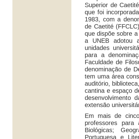
Superior de Caetit
que foi incorporad
1983, com a denomi
de Caetité (FFCLC)
que dispõe sobre a
a UNEB adotou a 
unidades universit
para a denominaç
Faculdade de Filos
denominação de D
tem uma área const
auditório, bibliotec
cantina e espaço d
desenvolvimento d
extensão universitár
Em mais de cinco 
professores para
Biológicas; Geog
Portuguesa e Lite