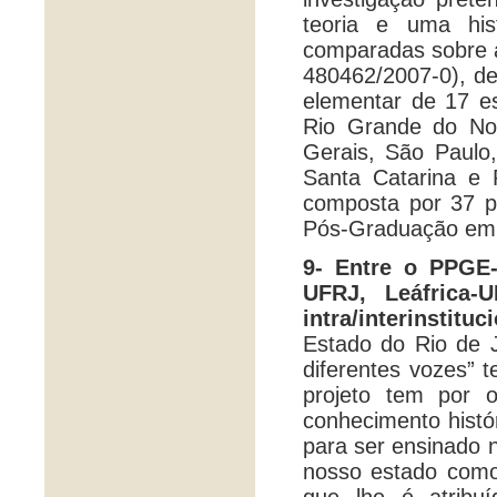
teoria e uma hist
comparadas sobre a
480462/2007-0), de
elementar de 17 es
Rio Grande do Nor
Gerais, São Paulo
Santa Catarina e 
composta por 37 p
Pós-Graduação em Ed
9- Entre o PPGE-
UFRJ, Leáfrica-U
intra/interinstitu
Estado do Rio de J
diferentes vozes” 
projeto tem por o
conhecimento histór
para ser ensinado n
nosso estado como o