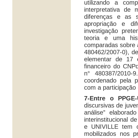
utilizando a com
interpretativa de
diferenças e as 
apropriação e di
investigação pret
teoria e uma hist
comparadas sobre a
480462/2007-0), de
elementar de 17 e
financeiro do CNP
n° 480387/2010-9
coordenado pela 
com a participação 
7-Entre o PPGE
discursivas de juv
análise” elaborad
interinstitucional
e UNIVILLE tem o 
mobilizados nos pr