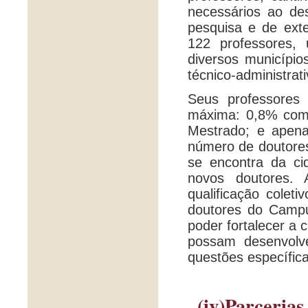
necessários ao des
pesquisa e de ext
122 professores,
diversos município
técnico-administrat
Seus professores 
máxima: 0,8% com
Mestrado; e apen
número de doutores
se encontra da ci
novos doutores. 
qualificação coleti
doutores do Camp
poder fortalecer a 
possam desenvolve
questões específic
(iv)Parceria