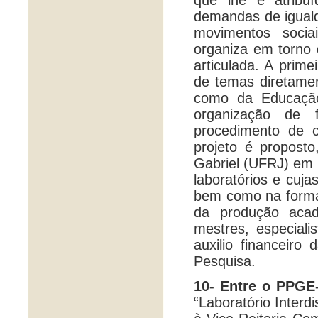
que lhe é atribu
demandas de iguald
movimentos soci
organiza em torno 
articulada. A prim
de temas diretamen
como da Educação
organização de f
procedimento de c
projeto é propost
Gabriel (UFRJ) em 
laboratórios e cuja
bem como na forma
da produção acad
mestres, especiali
auxilio financei
Pesquisa.
10- Entre o PPGE
“Laboratório Interd