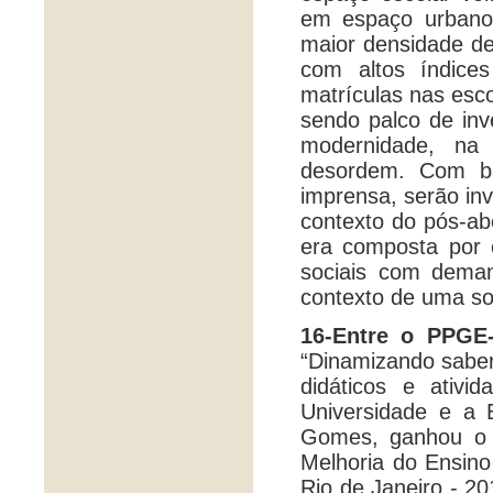
em espaço urbano 
maior densidade de
com altos índic
matrículas nas esc
sendo palco de inv
modernidade, na
desordem. Com ba
imprensa, serão inv
contexto do pós-ab
era composta por 
sociais com deman
contexto de uma so
16-Entre o PPGE
“Dinamizando saber
didáticos e ativ
Universidade e a 
Gomes, ganhou o 
Melhoria do Ensin
Rio de Janeiro - 20