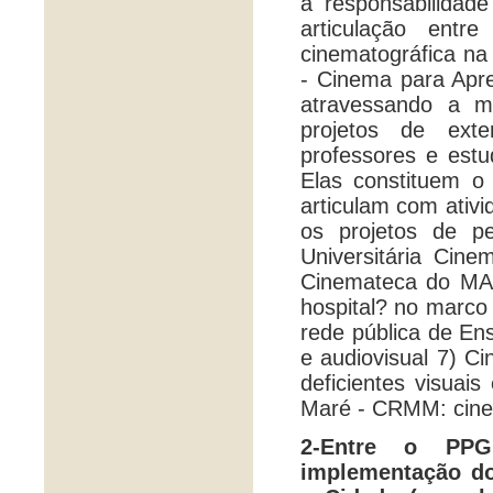
a responsabilidad
articulação entr
cinematográfica n
- Cinema para Apre
atravessando a m
projetos de ext
professores e estu
Elas constituem o
articulam com ativ
os projetos de p
Universitária Cin
Cinemateca do MA
hospital? no marc
rede pública de En
e audiovisual 7) C
deficientes visuai
Maré - CRMM: cinem
2-Entre o PPG
implementação do