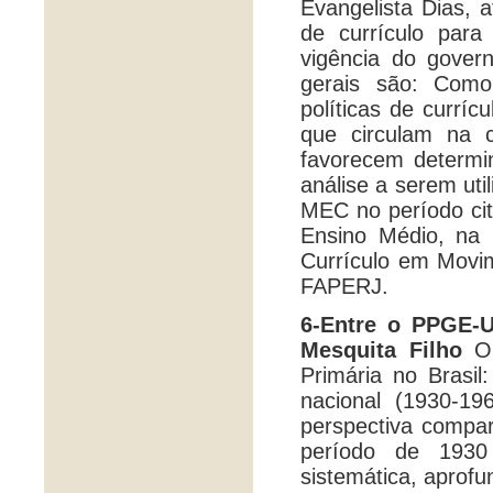
Evangelista Dias, a
de currículo par
vigência do gover
gerais são: Como
políticas de currí
que circulam na c
favorecem determin
análise a serem uti
MEC no período cit
Ensino Médio, na
Currículo em Movim
FAPERJ.
6-Entre o PPGE-U
Mesquita Filho
O 
Primária no Brasi
nacional (1930-1
perspectiva compar
período de 1930
sistemática, aprofu