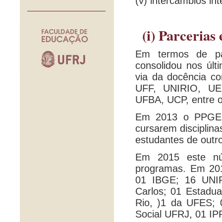
(v) intercâmbios int
(i) Parcerias
Em termos de pa
consolidou nos últ
via da docência c
UFF, UNIRIO, UE
UFBA, UCP, entre o
Em 2013 o PPGE r
cursarem disciplin
estudantes de outr
Em 2015 este nú
programas. Em 20
01 IBGE; 16 UNI
Carlos; 01 Estadu
Rio, )1 da UFES; 
Social UFRJ, 01 I