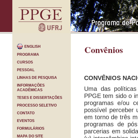
Convênios
ENGLISH
PROGRAMA
CURSOS
PESSOAL
CONVÊNIOS NACI
LINHAS DE PESQUISA
INFORMAÇÕES
Uma das política
ACADÊMICAS
PPGE tem sido o inc
TESES E DISSERTAÇÕES
programas e/ou c
PROCESSO SELETIVO
possível perceber 
CONTATO
em torno de três mo
EVENTOS
programas de pós; 
FORMULÁRIOS
parcerias em solid
MAPA DO SITE