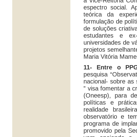
à Vice-Reitoria Co
espectro social. 
teórica da exper
formulação de polít
de soluções criati
estudantes e ex
universidades de vá
projetos semelhant
Maria Vitória Mame
11- Entre o PPG
pesquisa “Observat
nacional- sobre as
” visa fomentar a 
(Oneesp), para de
políticas e práti
realidade brasile
observatório e t
programa de implan
promovido pela Se