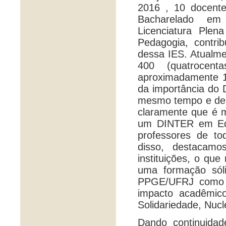
2016 , 10 docent
Bacharelado em
Licenciatura Plen
Pedagogia, contri
dessa IES. Atualme
400 (quatrocent
aproximadamente 1
da importância do 
mesmo tempo e de u
claramente que é m
um DINTER em Edu
professores de to
disso, destacamos
instituições, o qu
uma formação sól
PPGE/UFRJ como f
impacto acadêmico 
Solidariedade, Nucl
Dando continuida