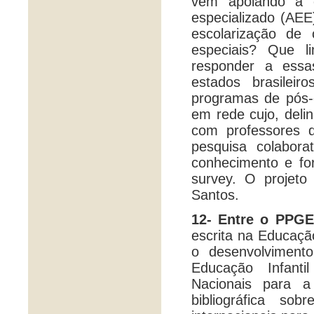
vem apoiando a c
especializado (AEE
escolarização de
especiais? Que l
responder a essa
estados brasilei
programas de pós-
em rede cujo, deli
com professores 
pesquisa colabor
conhecimento e fo
survey. O projeto
Santos.
12- Entre o PPG
escrita na Educação
o desenvolvimento
Educação Infanti
Nacionais para a
bibliográfica s