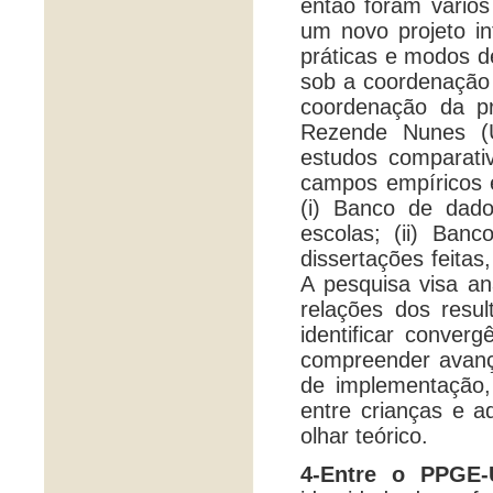
então foram vários
um novo projeto int
práticas e modos d
sob a coordenação 
coordenação da pr
Rezende Nunes (U
estudos comparati
campos empíricos e
(i) Banco de dado
escolas; (ii) Banc
dissertações feitas
A pesquisa visa ana
relações dos resul
identificar conver
compreender avanço
de implementação,
entre crianças e a
olhar teórico.
4-Entre o PPGE