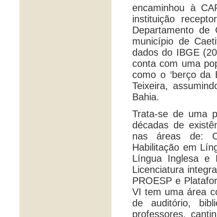
encaminhou à CA
instituição recep
Departamento de 
município de Caet
dados do IBGE (20
conta com uma pop
como o ‘berço da E
Teixeira, assumin
Bahia.
Trata-se de uma p
décadas de existê
nas áreas de: Ci
Habilitação em Lín
Língua Inglesa e 
Licenciatura integ
PROESP e Platafor
VI tem uma área co
de auditório, bibl
professores, cant