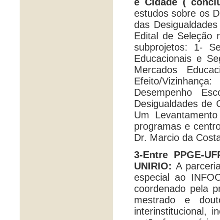
e Cidade ( concl
estudos sobre os D
das Desigualdades
Edital de Seleção 
subprojetos: 1- S
Educacionais e S
Mercados Educac
Efeito/Vizinhanç
Desempenho Esco
Desigualdades de C
Um Levantamento 
programas e centro
Dr. Marcio da Costa
3-Entre PPGE-UF
UNIRIO:
A parceri
especial ao INFOC
coordenado pela p
mestrado e douto
interinstitucional