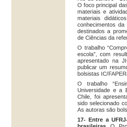
O foco principal da
materiais e ativid
materiais didátic
conhecimentos da 
destinados a prom
de Ciências da refe
O trabalho “Compr
escola”, com resul
apresentado na J
publicar um resum
bolsistas IC/FAPER
O trabalho “Ens
Universidade e a 
Chile, foi aprese
sido selecionado c
As autoras são bo
17- Entre a UFRJ
brasileiras
O Pro