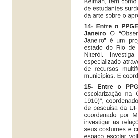
Kelman, tem como o
de estudantes surd
da arte sobre o apr
14- Entre o PPGE
Janeiro
O “Observ
Janeiro” é um pro
estado do Rio de 
Niterói. Investi
especializado atra
de recursos multi
municípios. Ë coor
15- Entre o PP
escolarização na 
1910)”, coordenado
de pesquisa da UF
coordenado por Ma
investigar as relaç
seus costumes e cu
espaço escolar vol