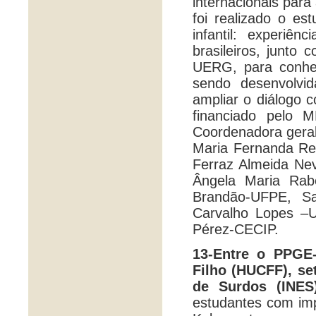
internacionais par
foi realizado o es
infantil: experiê
brasileiros, jun
UERG, para conhece
sendo desenvolvi
ampliar o diálogo 
financiado pelo 
Coordenadora geral
Maria Fernanda Re
Ferraz Almeida Ne
Ângela Maria Rab
Brandão-UFPE, S
Carvalho Lopes –U
Pérez-CECIP.
13-Entre o PPGE-
Filho (HUCFF), se
de Surdos (INES
estudantes com imp