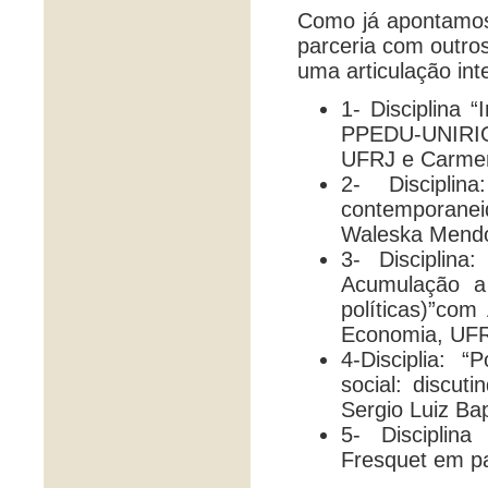
Como já apontamos,
parceria com outro
uma articulação inte
1- Disciplina
PPEDU-UNIRIO
UFRJ e Carmen
2- Discipli
contemporaneida
Waleska Mendo
3- Disciplina
Acumulação a 
políticas)”com
Economia, UFR
4-Disciplia: “
social: discu
Sergio Luiz B
5- Disciplin
Fresquet em pa